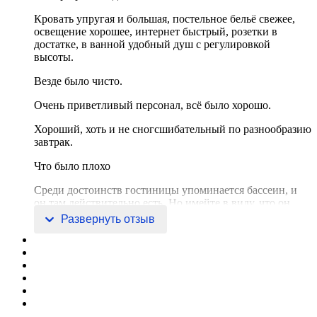
Кровать упругая и большая, постельное бельё свежее,
освещение хорошее, интернет быстрый, розетки в
достатке, в ванной удобный душ с регулировкой
высоты.
Везде было чисто.
Очень приветливый персонал, всё было хорошо.
Хороший, хоть и не сногсшибательный по разнообразию
завтрак.
Что было плохо
Среди достоинств гостиницы упоминается бассеин, и
он там действительно есть. Но имейте в виду, что он
исключительно развлекательный: небольшой, без
Развернуть отзыв