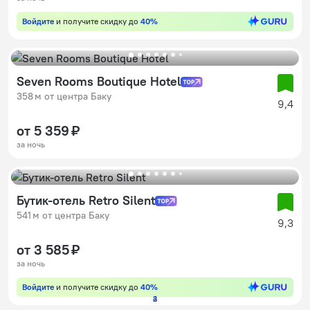
Войдите
и получите скидку до
40%
Seven Rooms Boutique Hotel
358 м от центра Баку
9,4
от 5 359 ₽
за ночь
Бутик-отель Retro Silent
541 м от центра Баку
9,3
от 3 585 ₽
за ночь
Войдите
и получите скидку до
40%
2
3
4