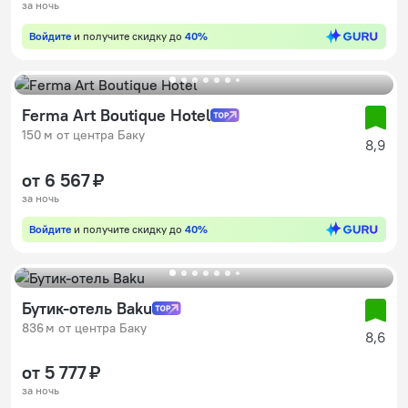
за ночь
Войдите
и получите скидку до
40%
Ferma Art Boutique Hotel
150 м от центра Баку
8,9
от 6 567 ₽
за ночь
Войдите
и получите скидку до
40%
Бутик-отель Baku
836 м от центра Баку
8,6
от 5 777 ₽
за ночь