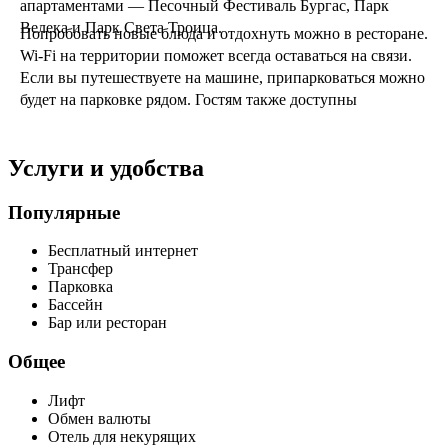
апартаментами — Песочный Фестиваль Бургас, Парк
Велека и Парк Света Троица.
Попробовать новые блюда и отдохнуть можно в ресторане.
Wi-Fi на территории поможет всегда оставаться на связи.
Если вы путешествуете на машине, припарковаться можно
будет на парковке рядом. Гостям также доступны
следующие услуги: сауна.
Среди развлечений на территории — площадка для
Услуги и удобства
барбекю. Здесь будем баловать себя водными
процедурами: есть аквапарк и открытый бассейн.
Популярные
Сотрудники апартаментов по запросу организуют гостям
трансфер. Удобно для гостей с ограниченными
Бесплатный интернет
Трансфер
возможностями: на верхние этажи гостей поднимает лифт.
Парковка
Бассейн
А ещё в распоряжении гостей прачечная, химчистка и
Бар или ресторан
сейф.
Общее
Лифт
Обмен валюты
Отель для некурящих