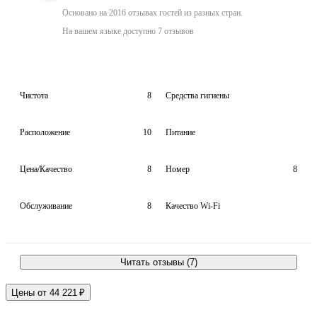
Основано на 2016 отзывах гостей из разных стран.
На вашем языке доступно 7 отзывов
Чистота
8
Средства гигиены
Расположение
10
Питание
Цена/Качество
8
Номер
8
Обслуживание
8
Качество Wi-Fi
Читать отзывы (7)
Цены от 44 221 ₽