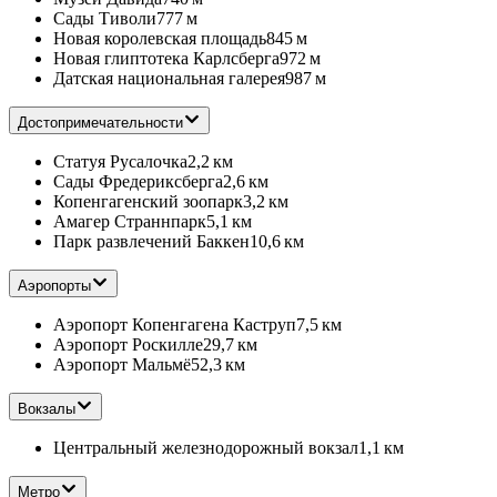
Сады Тиволи
777 м
Новая королевская площадь
845 м
Новая глиптотека Карлсберга
972 м
Датская национальная галерея
987 м
Достопримечательности
Статуя Русалочка
2,2 км
Сады Фредериксберга
2,6 км
Копенгагенский зоопарк
3,2 км
Амагер Страннпарк
5,1 км
Парк развлечений Баккен
10,6 км
Аэропорты
Аэропорт Копенгагена Каструп
7,5 км
Аэропорт Роскилле
29,7 км
Аэропорт Мальмё
52,3 км
Вокзалы
Центральный железнодорожный вокзал
1,1 км
Метро