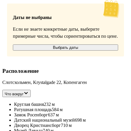
Даты не выбраны
Если не знаете конкретные даты, выберите
примерные числа, чтобы сориентироваться по цене.
Выбрать даты
Расположение
Слотсхольмен, Krystalgade 22, Копенгаген
Что вокруг
Круглая башня
232 м
Ратушная площадь
584 м
Замок Росенборг
637 м
Датский национальный музей
698 м
Дворец Кристиансборг
710 м
Музей Давида
740 м