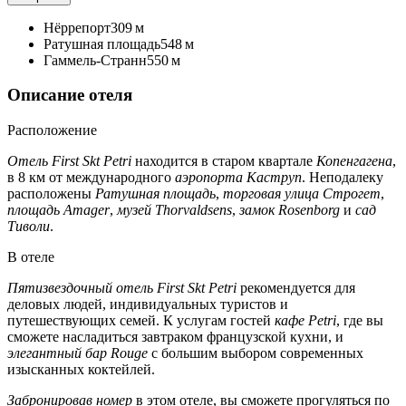
Нёррепорт
309 м
Ратушная площадь
548 м
Гаммель-Странн
550 м
Описание отеля
Расположение
Отель First Skt Petri
находится в старом квартале
Копенгагена
,
в 8 км от международного
аэропорта Каструп
. Неподалеку
расположены
Ратушная площадь
,
торговая улица Строгет
,
площадь Amager
,
музей Thorvaldsens
,
замок Rosenborg
и
сад
Тиволи
.
В отеле
Пятизвездочный отель First Skt Petri
рекомендуется для
деловых людей, индивидуальных туристов и
путешествующих семей. К услугам гостей
кафе Petri
, где вы
сможете насладиться завтраком французской кухни, и
элегантный бар Rouge
с большим выбором современных
изысканных коктейлей.
Забронировав номер
в этом отеле, вы сможете прогуляться по