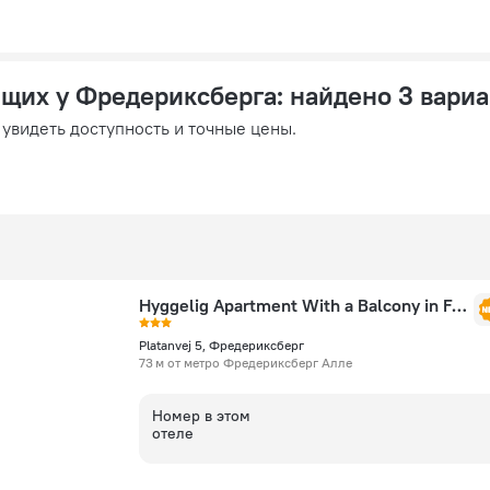
ящих у Фредериксберга
: найдено 3 вари
 увидеть доступность и точные цены.
Hyggelig Apartment With a Balcony in Fancy Frederiksberg
Platanvej 5, Фредериксберг
73 м от метро Фредериксберг Алле
Номер в этом
отеле