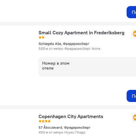
П
Small Cozy Apartment in Frederiksberg
Schlegels Alle, Фредериксберг
503 м от метро Фредериксберг Алле
Номер в этом
отеле
П
Copenhagen City Apartments
57 Åboulevard, Фредериксберг
450 м от метро Нуукс Пладс