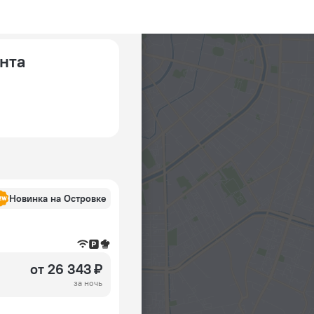
анта
Новинка на Островке
от 26 343 ₽
за ночь