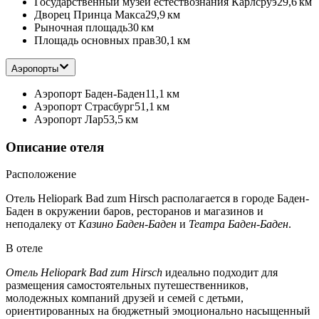
Государственный музей естествознания Карлсруэ
29,6 км
Дворец Принца Макса
29,9 км
Рыночная площадь
30 км
Площадь основных прав
30,1 км
Аэропорты
Аэропорт Баден-Баден
11,1 км
Аэропорт Страсбург
51,1 км
Аэропорт Лар
53,5 км
Описание отеля
Расположение
Отель Heliopark Bad zum Hirsch располагается в городе Баден-
Баден в окружении баров, ресторанов и магазинов и
неподалеку от
Казино Баден-Баден
и
Театра Баден-Баден
.
В отеле
Отель Heliopark Bad zum Hirsch
идеально подходит для
размещения самостоятельных путешественников,
молодежных компаний друзей и семей с детьми,
ориентированных на бюджетный эмоционально насыщенный