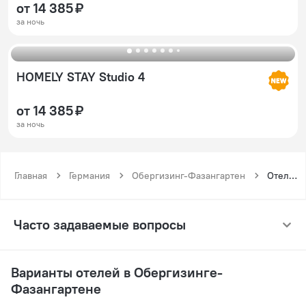
от 14 385 ₽
за ночь
HOMELY STAY Studio 4
от 14 385 ₽
за ночь
Главная
Германия
Обергизинг-Фазангартен
Отели для курящих у Обергизинга-Фазангартена
Часто задаваемые вопросы
Варианты отелей в Обергизинге-
Фазангартене