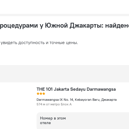
процедурами у Южной Джакарты
: найден
 увидеть доступность и точные цены.
THE 1O1 Jakarta Sedayu Darmawangsa
Darmawangsa IX No. 14, Kebayoran Baru, Джакарта
574 м от метро Блок А
Номер в этом
отеле