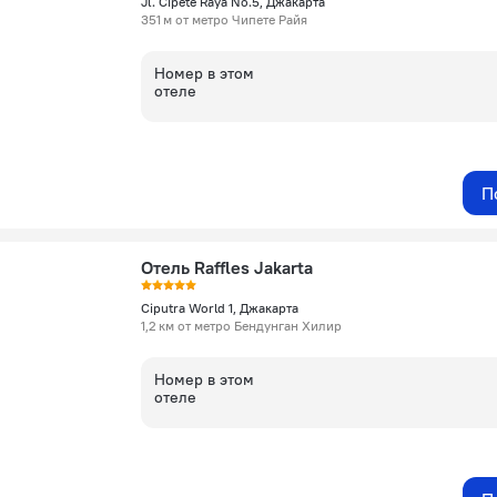
Jl. Cipete Raya No.5, Джакарта
351 м от метро Чипете Райя
Номер в этом
отеле
П
Отель Raffles Jakarta
Ciputra World 1, Джакарта
1,2 км от метро Бендунган Хилир
Номер в этом
отеле