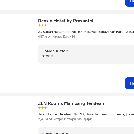
П
Dcozie Hotel by Prasanthi
497 м от метро Блок М
Номер в этом
отеле
П
ZEN Rooms Mampang Tendean
2,4 км от метро Истора Мандири
Номер в этом