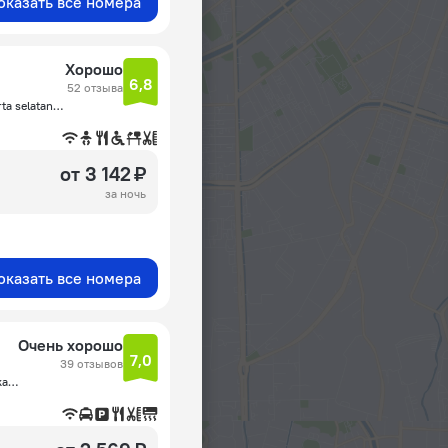
оказать все номера
Хорошо
6,8
52 отзыва
Jl. Sultan hasanudin No. 57, Melawai, kebayoran Baru- Jakarta selatan 12160, Джакарта
от 3 142 ₽
за ночь
оказать все номера
Очень хорошо
7,0
39 отзывов
Jalan Kapten Tendean No. 38, Jakarta, Java, Indonesia, Джакарта