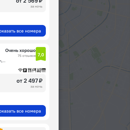
от 2 569 ₽
за ночь
оказать все номера
Очень хорошо
7,0
75 отзывов
Located in Pomelotel, Jl. Dukuh Patra Raya No. 28, Kuningan, Джакарта
от 2 497 ₽
за ночь
оказать все номера