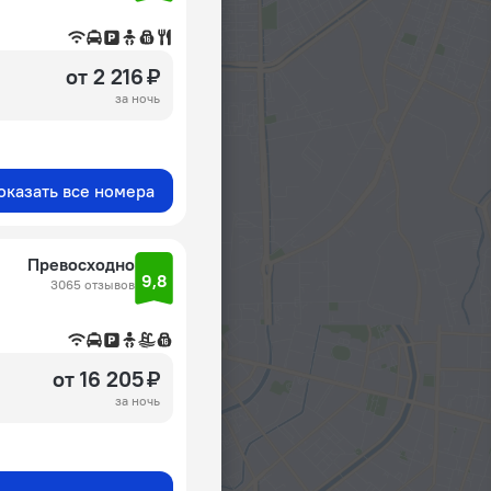
от 2 216 ₽
за ночь
оказать все номера
Превосходно
9,8
3065 отзывов
от 16 205 ₽
за ночь