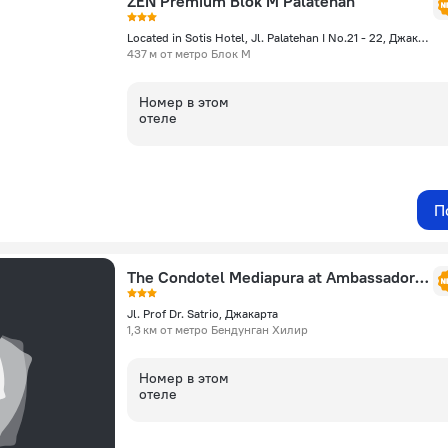
ZEN Premium Blok M Palatehan
Located in Sotis Hotel, Jl. Palatehan I No.21 - 22, Джакарта
437 м от метро Блок М
Номер в этом
отеле
П
The Condotel Mediapura at AmbassadorTwo Apartment ITC Kuningan
Jl. Prof Dr. Satrio, Джакарта
1,3 км от метро Бендунган Хилир
Номер в этом
отеле