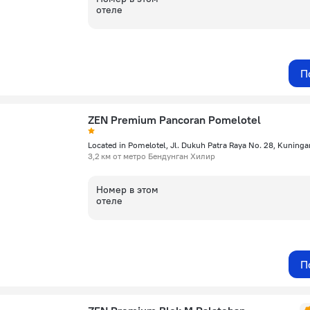
отеле
П
ZEN Premium Pancoran Pomelotel
3,2 км от метро Бендунган Хилир
Номер в этом
отеле
П