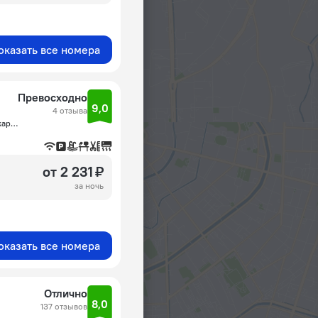
оказать все номера
Превосходно
9,0
4 отзыва
南雅加达查卡加尔沙Jl. Moh. Kahfi 1 No. 59, Jagakarsa, Джакарта
от 2 231 ₽
за ночь
оказать все номера
Отлично
8,0
137 отзывов