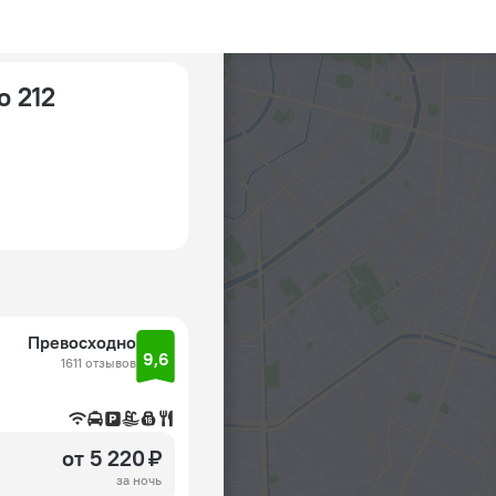
о 212
Превосходно
9,6
1611 отзывов
от 5 220 ₽
за ночь