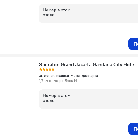
Номер в этом
отеле
П
Sheraton Grand Jakarta Gandaria City Hotel
Jl. Sultan Iskandar Muda, Джакарта
1,7 км от метро Блок М
Номер в этом
отеле
П