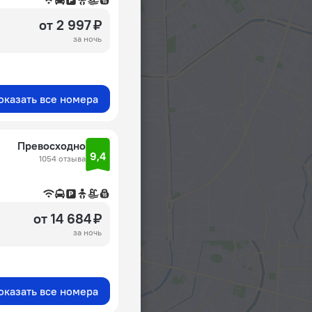
от 2 997 ₽
за ночь
оказать все номера
Превосходно
9,4
1054 отзыва
от 14 684 ₽
за ночь
оказать все номера