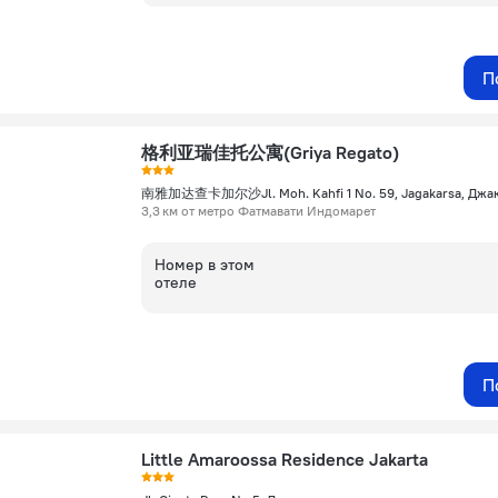
П
格利亚瑞佳托公寓(Griya Regato)
3,3 км от метро Фатмавати Индомарет
Номер в этом
отеле
П
Little Amaroossa Residence Jakarta