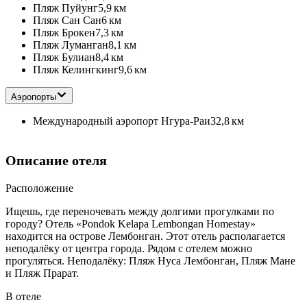
Пляж Пуйунг
5,9 км
Пляж Сан Сан
6 км
Пляж Брокен
7,3 км
Пляж Луманган
8,1 км
Пляж Булиан
8,4 км
Пляж Келингкинг
9,6 км
Аэропорты
Международный аэропорт Нгура-Раи
32,8 км
Описание отеля
Расположение
Ищешь, где переночевать между долгими прогулками по
городу? Отель «Pondok Kelapa Lembongan Homestay»
находится на острове Лембонган. Этот отель располагается
неподалёку от центра города. Рядом с отелем можно
прогуляться. Неподалёку: Пляж Нуса Лембонган, Пляж Мане
и Пляж Прарат.
В отеле