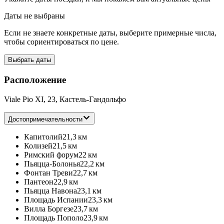
Даты не выбраны
Если не знаете конкретные даты, выберите примерные числа,
чтобы сориентироваться по цене.
Выбрать даты
Расположение
Viale Pio XI, 23, Кастель-Гандольфо
Достопримечательности
Капитолий
21,3 км
Колизей
21,5 км
Римский форум
22 км
Пьяцца-Болонья
22,2 км
Фонтан Треви
22,7 км
Пантеон
22,9 км
Пьяцца Навона
23,1 км
Площадь Испании
23,3 км
Вилла Боргезе
23,7 км
Площадь Пополо
23,9 км