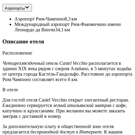
Аэропорты
Аэропорт Рим-Чампино
8,3 км
Международный аэропорт Рим-Фьюмичино имени
Леонардо да Винчи
34,1 км
Описание отеля
Расположение
Четырехзвездочный отель Castel Vecchio
располагается в
здании XIX века рядом с озером Альбано, в 5 минутах ходьбы
от центра города Кастель-Гандольфо. Расстояние до аэропорта
Рим-Чампино составляет всего 6 км.
В отеле
Для гостей отеля Castel Vecchio открыт элегантный ресторан.
Ежедневно сервируется
легкий итальянский завтрак
с кофе,
капучино и круассанами. При желании вы можете заказать
завтрак с доставкой в номер.
За дополнительную плату в общественной зоне отеля
предлагается
беспроводной доступ в Интернет
. К вашим