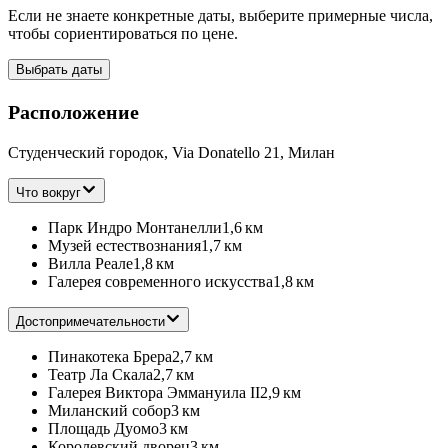
Если не знаете конкретные даты, выберите примерные числа,
чтобы сориентироваться по цене.
Выбрать даты
Расположение
Студенческий городок, Via Donatello 21, Милан
Что вокруг
Парк Индро Монтанелли
1,6 км
Музей естествознания
1,7 км
Вилла Реале
1,8 км
Галерея современного искусства
1,8 км
Достопримечательности
Пинакотека Брера
2,7 км
Театр Ла Скала
2,7 км
Галерея Виктора Эммануила II
2,9 км
Миланский собор
3 км
Площадь Дуомо
3 км
Королевский дворец
3 км