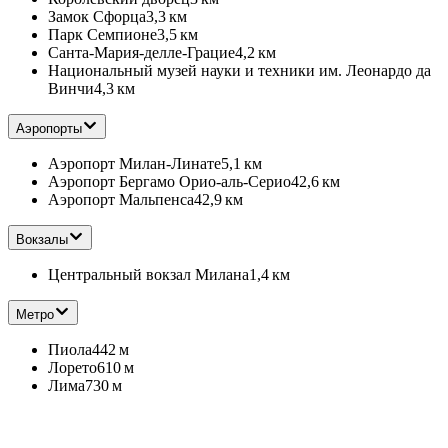
Замок Сфорца
3,3 км
Парк Семпионе
3,5 км
Санта-Мария-делле-Грацие
4,2 км
Национальный музей науки и техники им. Леонардо да
Винчи
4,3 км
Аэропорты
Аэропорт Милан-Линате
5,1 км
Аэропорт Бергамо Орио-аль-Серио
42,6 км
Аэропорт Мальпенса
42,9 км
Вокзалы
Центральный вокзал Милана
1,4 км
Метро
Пиола
442 м
Лорето
610 м
Лима
730 м