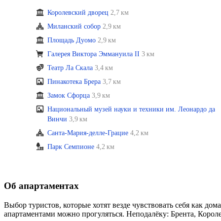
Королевский дворец
2,7 км
Миланский собор
2,9 км
Площадь Дуомо
2,9 км
Галерея Виктора Эммануила II
3 км
Театр Ла Скала
3,4 км
Пинакотека Брера
3,7 км
Замок Сфорца
3,9 км
Национальный музей науки и техники им. Леонардо да
Винчи
3,9 км
Санта-Мария-делле-Грацие
4,2 км
Парк Семпионе
4,2 км
Об апартаментах
Выбор туристов, которые хотят везде чувствовать себя как дома
апартаментами можно прогуляться. Неподалёку: Брента, Корол