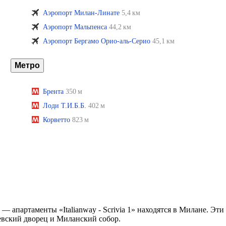
Аэропорт Милан-Линате
5,4 км
Аэропорт Мальпенса
44,2 км
Аэропорт Бергамо Орио-аль-Серио
45,1 км
Метро
Брента
350 м
Лоди Т.И.Б.Б.
402 м
Корветто
823 м
 — апартаменты «Italianway - Scrivia 1» находятся в Милане. Эти
евский дворец и Миланский собор.