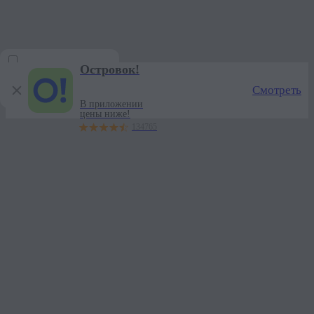
Отдых у Кварто Каджиного — забронировать гостиницу у Кварт
Мы используем
куки
для аналитики и правильной работы
сайта
Хорошо
Островок!
Искать при перемещении
Смотреть
карты
В приложении
цены ниже!
134765
Войти