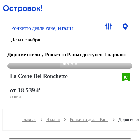
Ронкетто делле Ране, Италия
Даты не выбраны
Дорогие отели у Ронкетто Раны
: доступен 1 вариант
La Corte Del Ronchetto
9,4
от 18 539 ₽
за ночь
Главная
Италия
Ронкетто делле Ране