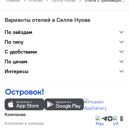
Главная
Италия
Селла Нуова
Отели с тренажёрным залом у Селлы Нуова
Варианты отелей в Селле Нуове
По звёздам
По типу
С удобствами
По ценам
Интересы
Компания
Компания и команда