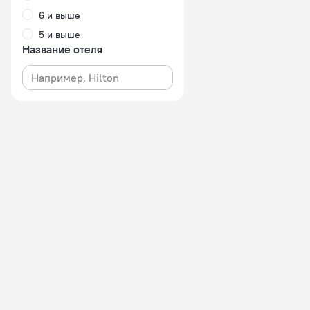
6 и выше
5 и выше
Название отеля