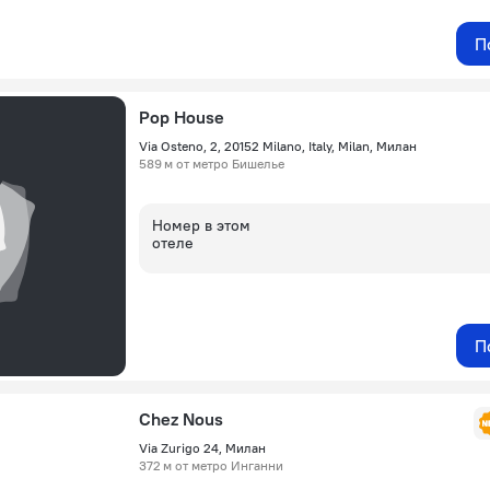
П
Pop House
Via Osteno, 2, 20152 Milano, Italy, Milan, Милан
589 м от метро Бишелье
Номер в этом
отеле
П
Chez Nous
Via Zurigo 24, Милан
372 м от метро Инганни