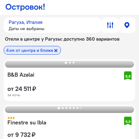
Рагуза, Италия
Даты не выбраны
Отели в центре у Рагузы
: доступно 360 вариантов
4 км от центра и ближе
B&B Azalai
8,8
от 24 511 ₽
за ночь
Finestre su Ibla
9,8
от 9 732 ₽