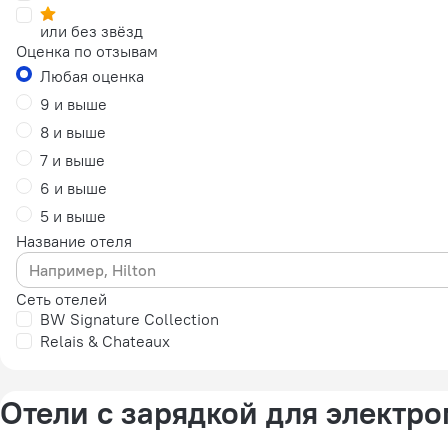
или без звёзд
Оценка по отзывам
Любая оценка
9 и выше
8 и выше
7 и выше
6 и выше
5 и выше
Название отеля
Сеть отелей
BW Signature Collection
Relais & Chateaux
Отели с зарядкой для электр