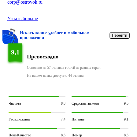
corp@ostrovok.ru
Узнать больше
Искать жилье удобнее в мобильном
Перейти
приложении
9,1
Превосходно
Основано на 57 отзывах гостей из разных стран.
На вашем языке доступно 44 отзыва
Чистота
8,8
Средства гигиены
9,5
Расположение
7,4
Питание
9,1
Цена/Качество
8,5
Номер
8,5