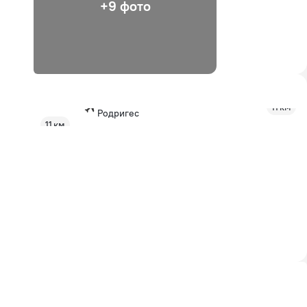
+9 фото
Родригес
11 км