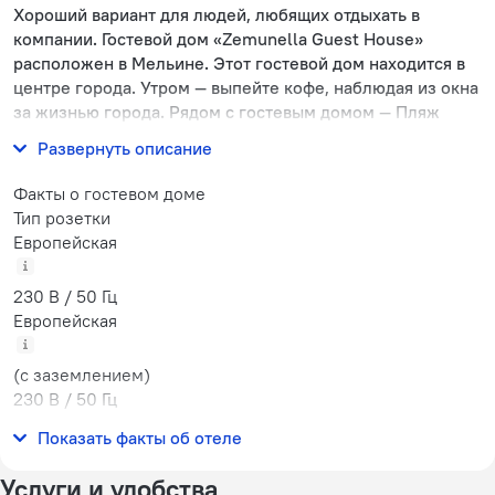
Хороший вариант для людей, любящих отдыхать в
компании. Гостевой дом «Zemunella Guest House»
расположен в Мельине. Этот гостевой дом находится в
центре города. Утром — выпейте кофе, наблюдая из окна
за жизнью города. Рядом с гостевым домом — Пляж
Сидро в Мельине, Пляж Лазур и Пляж Жало.
Развернуть описание
Факты о гостевом доме
Тип розетки
Европейская
230 В / 50 Гц
Европейская
(с заземлением)
230 В / 50 Гц
Количество номеров
Показать факты об отеле
4 номера
Услуги и удобства