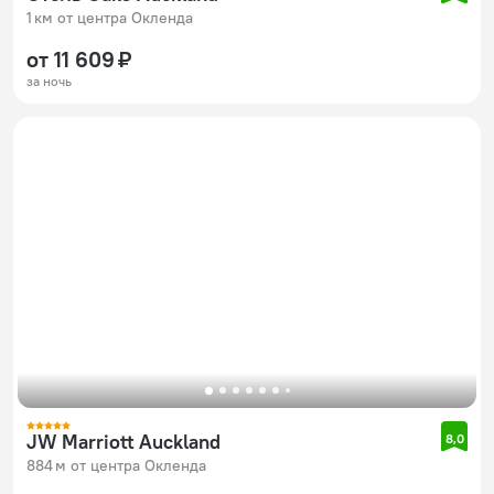
1 км от центра Окленда
от 11 609 ₽
за ночь
JW Marriott Auckland
8,0
884 м от центра Окленда