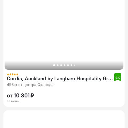
Cordis, Auckland by Langham Hospitality Group
9,0
498 м от центра Окленда
от 10 301 ₽
за ночь