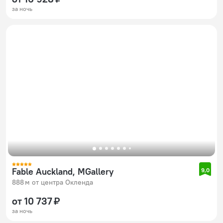
за ночь
Fable Auckland, MGallery
9,0
888 м от центра Окленда
от 10 737 ₽
за ночь