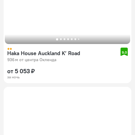
Haka House Auckland K’ Road
9,0
936 м от центра Окленда
от 5 053 ₽
за ночь