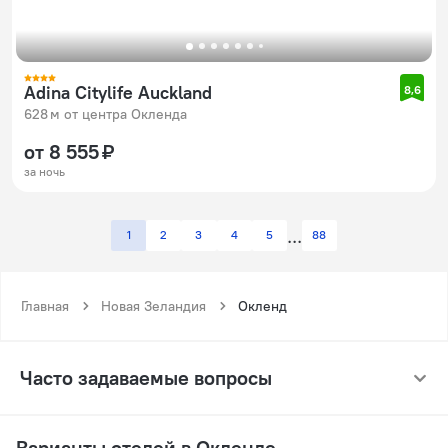
Adina Citylife Auckland
8,6
628 м от центра Окленда
от 8 555 ₽
за ночь
1
2
3
4
5
88
Главная
Новая Зеландия
Окленд
Часто задаваемые вопросы
Варианты отелей в Окленде