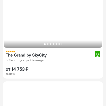
The Grand by SkyCity
8,8
581 м от центра Окленда
от 14 753 ₽
за ночь