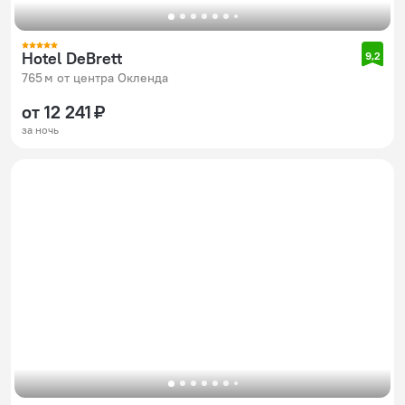
Hotel DeBrett
9,2
765 м от центра Окленда
от 12 241 ₽
за ночь