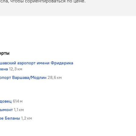
сла, чтобы сориентироваться по цене.
орты
шавский аэропорт имени Фридерика
пена
12,3 км
опорт Варшава/Модлин
28,6 км
довец
614 м
ымонт
1,1 км
ре Беланы
1,2 км