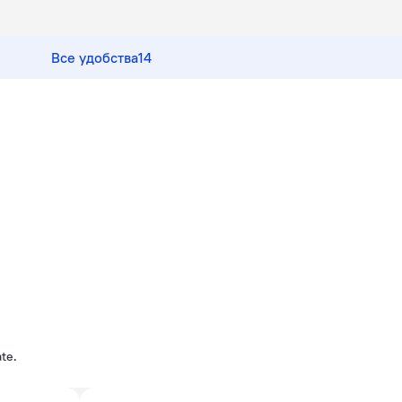
Все удобства
14
ate.