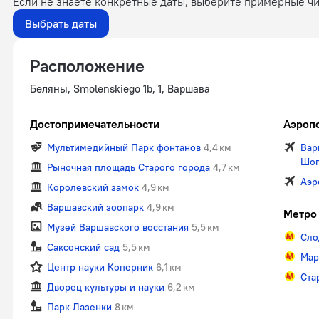
Если не знаете конкретные даты, выберите примерные чи
Выбрать даты
Расположение
Беляны, Smolenskiego 1b, 1, Варшава
Достопримечательности
Аэроп
Мультимедийный Парк фонтанов
4,4 км
Вар
Шо
Рыночная площадь Старого города
4,7 км
Аэр
Королевский замок
4,9 км
Варшавский зоопарк
4,9 км
Метро
Музей Варшавского восстания
5,5 км
Сло
Саксонский сад
5,5 км
Мар
Центр науки Коперник
6,1 км
Ста
Дворец культуры и науки
6,2 км
Парк Лазенки
8 км