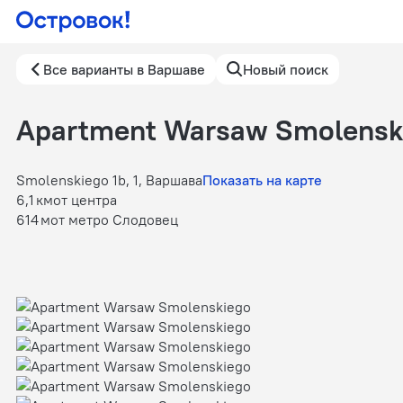
Все варианты в Варшаве
Новый поиск
Apartment Warsaw Smolensk
Smolenskiego 1b, 1, Варшава
Показать на карте
6,1 км
от центра
614 м
от метро Слодовец