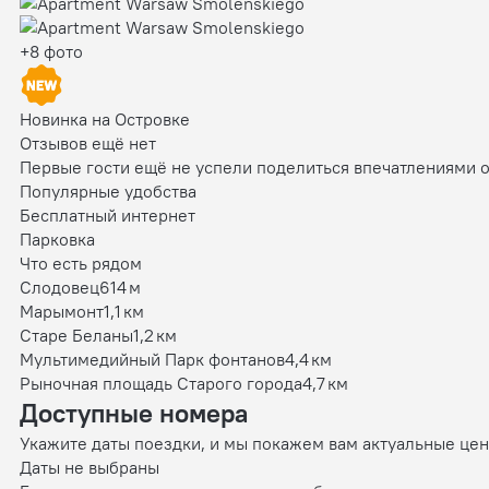
+8 фото
Новинка на Островке
Отзывов ещё нет
Первые гости ещё не успели поделиться впечатлениями 
Популярные удобства
Бесплатный интернет
Парковка
Что есть рядом
Слодовец
614 м
Марымонт
1,1 км
Старе Беланы
1,2 км
Мультимедийный Парк фонтанов
4,4 км
Рыночная площадь Старого города
4,7 км
Доступные номера
Укажите даты поездки, и мы покажем вам актуальные це
Даты не выбраны