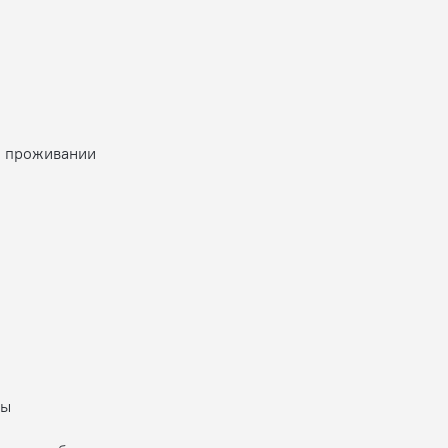
о проживании
ны