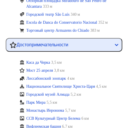
Обзорная площадка Miradouro de Sao Pedro de
Alcantara
333 м
Городской театр São Luís
340 м
Escola de Danca do Conservatorio Nacional
352 м
Торговый центр Armazens do Chiado
383 м
Достопримечательности
Каса да Черка
3,5 км
Мост 25 апреля
3,8 км
Лиссабонский зоопарк
4 км
Национальное Святилище Христа-Царя
4,5 км
Городской музей Алмада
5,2 км
Парк Мира
5,5 км
Монастырь Иеронима
5,7 км
CCB Культурный Центр Белема
6 км
Вифлеемская башня
6,7 км