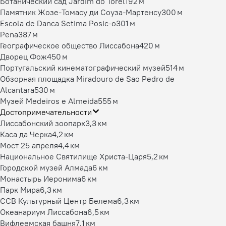
Ботанический сад Jardim do Torel
192 м
Памятник Жозе-Томасу ди Соуза-Мартенсу
300 м
Escola de Danca Setima Posic-o
301 м
Pena
387 м
Географическое общество Лиссабона
420 м
Дворец Фож
450 м
Португальский кинематографический музей
514 м
Обзорная площадка Miradouro de Sao Pedro de
Alcantara
530 м
Музей Medeiros e Almeida
555 м
Достопримечательности
Лиссабонский зоопарк
3,3 км
Каса да Черка
4,2 км
Мост 25 апреля
4,4 км
Национальное Святилище Христа-Царя
5,2 км
Городской музей Алмада
6 км
Монастырь Иеронима
6 км
Парк Мира
6,3 км
CCB Культурный Центр Белема
6,3 км
Океанариум Лиссабона
6,5 км
Вифлеемская башня
7,1 км