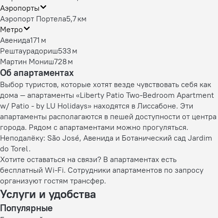
Аэропорты
Аэропорт Портела
5,7 км
Метро
Авенида
171 м
Рештаурадориш
533 м
Мартин Мониш
728 м
Об апартаментах
Выбор туристов, которые хотят везде чувствовать себя как
дома — апартаменты «Liberty Patio Two-Bedroom Apartment
w/ Patio - by LU Holidays» находятся в Лиссабоне. Эти
апартаменты располагаются в пешей доступности от центра
города. Рядом с апартаментами можно прогуляться.
Неподалёку: São José, Авенида и Ботанический сад Jardim
do Torel.
Хотите оставаться на связи? В апартаментах есть
бесплатный Wi-Fi. Сотрудники апартаментов по запросу
организуют гостям трансфер.
Услуги и удобства
Популярные