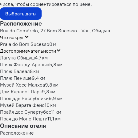
числа, чтобы сориентироваться по цене.
Выбрать даты
Расположение
Rua do Comércio, 27 Bom Sucesso - Vau, Обидуш
Что вокруг
Praia do Bom Sucesso
0 м
Достопримечательности
Лагуна Обидуш
4,7 км
Пляж Фос-ду-Арелью
5,8 км
Пляж Балеал
8 км
Пляж Пенише
9,4 км
Музей Хосе Малхоа
9,8 км
Дом Карлос I Парк
9,8 км
Площадь Республики
9,9 км
Музей Барата Фейо
10 км
Прайя дос Супертубос
11 км
Прая до Моле Лешти
11,1 км
Описание отеля
Расположение