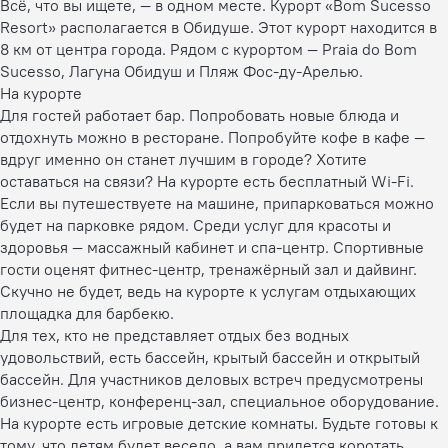
Всё, что вы ищете, — в одном месте. Курорт «Bom Sucesso
Resort» располагается в Обидуше. Этот курорт находится в
8 км от центра города. Рядом с курортом — Praia do Bom
Sucesso, Лагуна Обидуш и Пляж Фос-ду-Арелью.
На курорте
Для гостей работает бар. Попробовать новые блюда и
отдохнуть можно в ресторане. Попробуйте кофе в кафе —
вдруг именно он станет лучшим в городе? Хотите
оставаться на связи? На курорте есть бесплатный Wi-Fi.
Если вы путешествуете на машине, припарковаться можно
будет на парковке рядом. Среди услуг для красоты и
здоровья — массажный кабинет и спа-центр. Спортивные
гости оценят фитнес-центр, тренажёрный зал и дайвинг.
Скучно не будет, ведь на курорте к услугам отдыхающих
площадка для барбекю.
Для тех, кто не представляет отдых без водных
удовольствий, есть бассейн, крытый бассейн и открытый
бассейн. Для участников деловых встреч предусмотрены
бизнес-центр, конференц-зал, специальное оборудование.
На курорте есть игровые детские комнаты. Будьте готовы к
тому, что детям будет весело, а вам придется коротать