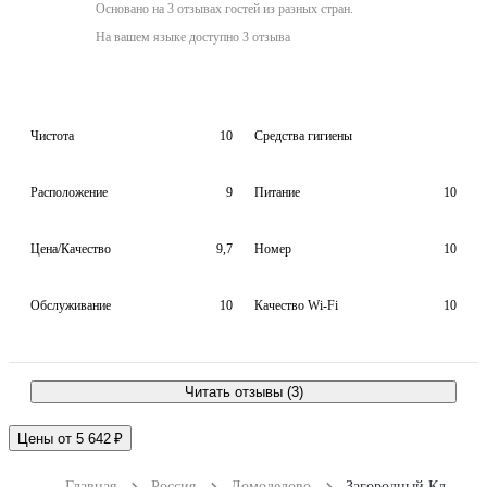
Основано на 3 отзывах гостей из разных стран.
На вашем языке доступно 3 отзыва
Чистота
10
Средства гигиены
Расположение
9
Питание
10
Цена/Качество
9,7
Номер
10
Обслуживание
10
Качество Wi-Fi
10
Читать отзывы (3)
Цены от 5 642 ₽
Главная
Россия
Домодедово
Загородный Клуб LaFa