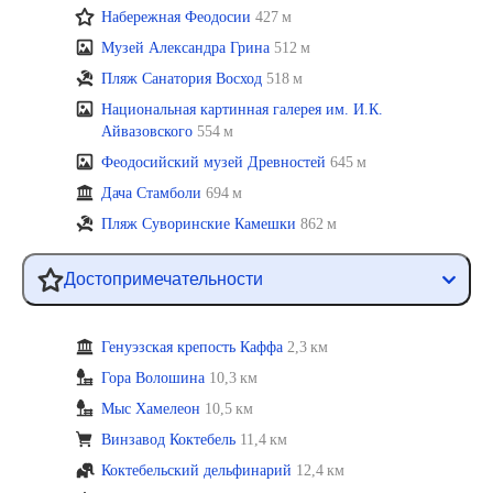
Набережная Феодосии
427 м
Музей Александра Грина
512 м
Пляж Санатория Восход
518 м
Национальная картинная галерея им. И.К.
Айвазовского
554 м
Феодосийский музей Древностей
645 м
Дача Стамболи
694 м
Пляж Суворинские Камешки
862 м
Достопримечательности
Генуэзская крепость Каффа
2,3 км
Гора Волошина
10,3 км
Мыс Хамелеон
10,5 км
Винзавод Коктебель
11,4 км
Коктебельский дельфинарий
12,4 км