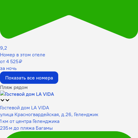
9,2
Номер в этом отеле
от 4 525 ₽
за ночь
Показать все номера
Пляж рядом
Гостевой дом LA VIDA
улица Красногвардейская, д.26, Геленджик
1 км от центра Геленджика
235 м до пляжа Багамы