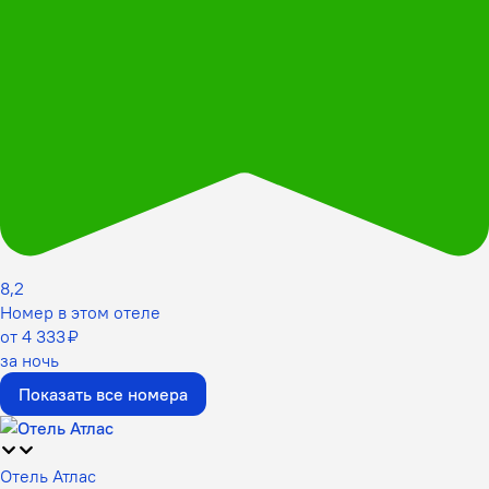
8,2
Номер в этом отеле
от 4 333 ₽
за ночь
Показать все номера
Отель Атлас