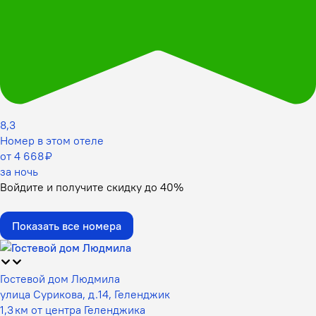
8,3
Номер в этом отеле
от 4 668 ₽
за ночь
Войдите
и получите скидку до
40%
Показать все номера
Гостевой дом Людмила
улица Сурикова, д.14, Геленджик
1,3 км от центра Геленджика