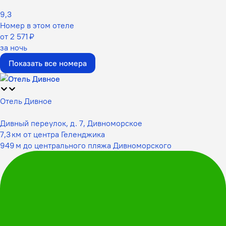
9,3
Номер в этом отеле
от 2 571 ₽
за ночь
Показать все номера
Отель Дивное
Дивный переулок, д. 7, Дивноморское
7,3 км от центра Геленджика
949 м до центрального пляжа Дивноморского