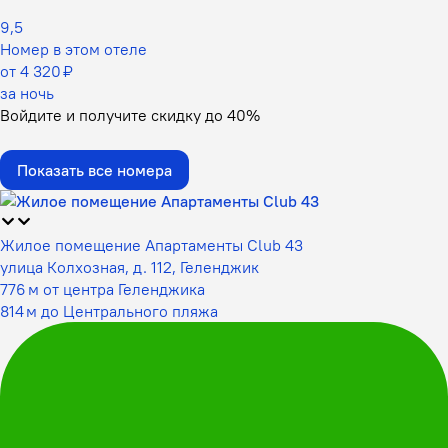
9,5
Номер в этом отеле
от 4 320 ₽
за ночь
Войдите
и получите скидку до
40%
Показать все номера
Жилое помещение Апартаменты Club 43
улица Колхозная, д. 112, Геленджик
776 м от центра Геленджика
814 м до Центрального пляжа