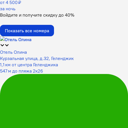
от 4 500 ₽
за ночь
Войдите
и получите скидку до
40%
Показать все номера
Отель Олина
Курзальная улица, д.32, Геленджик
1,1 км от центра Геленджика
547 м до пляжа 2к26