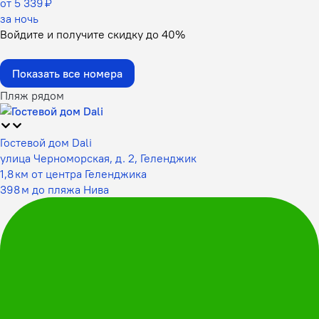
от 5 339 ₽
за ночь
Войдите
и получите скидку до
40%
Показать все номера
Пляж рядом
Гостевой дом Dali
улица Черноморская, д. 2, Геленджик
1,8 км от центра Геленджика
398 м до пляжа Нива