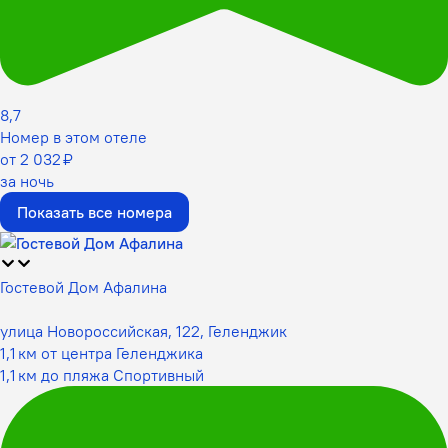
8,7
Номер в этом отеле
от 2 032 ₽
за ночь
Показать все номера
Гостевой Дом Афалина
улица Новороссийская, 122, Геленджик
1,1 км от центра Геленджика
1,1 км до пляжа Спортивный