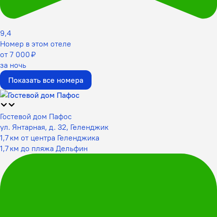
9,4
Номер в этом отеле
от 7 000 ₽
за ночь
Показать все номера
Гостевой дом Пафос
ул. Янтарная, д. 32, Геленджик
1,7 км от центра Геленджика
1,7 км до пляжа Дельфин