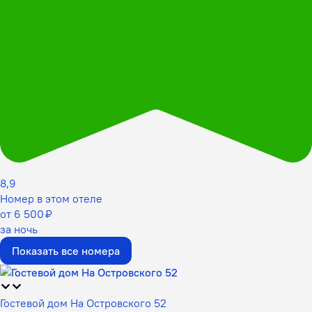
8,9
Номер в этом отеле
от 6 500 ₽
за ночь
Показать все номера
Гостевой дом На Островского 52