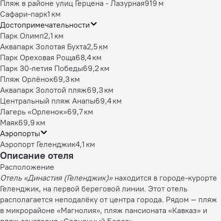
Пляж в районе улиц Герцена - Лазурная
919 м
Сафари-парк
1 км
Достопримечательности
Парк Олимп
2,1 км
Аквапарк Золотая Бухта
2,5 км
Парк Ореховая Роща
68,4 км
Парк 30-летия Победы
69,2 км
Пляж Орлёнок
69,3 км
Аквапарк Золотой пляж
69,3 км
Центральный пляж Анапы
69,4 км
Лагерь «Орленок»
69,7 км
Маяк
69,9 км
Аэропорты
Аэропорт Геленджик
4,1 км
Описание отеля
Расположение
Отель «Династия (Геленджик)»
находится в городе-курорте
Геленджик, на первой береговой линии. Этот отель
располагается неподалёку от центра города. Рядом — пляж
в микрорайоне «Магнолия», пляж пансионата «Кавказ» и
пляж санатория «Солнечный Берег».