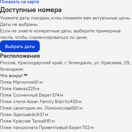
Показать на карте
Доступные номера
Укажите даты поездки, и мы покажем вам актуальные цены
Даты не выбраны
Если не знаете конкретные даты, выберите примерные
числа, чтобы сориентироваться по цене.
Выбрать даты
Расположение
Россия, Краснодарский край, г. Геленджик, ул. Красивая, 29,
Геленджик
Что вокруг
Пляж Магнолия
91 м
Пляж Кавказ
225 м
Пляж Солнечный Берег
374 м
Пляж отеля Alean Family Biarritz
433 м
Пляж санатория им. Ломоносова
561 м
Пляж Эдельвейс
637 м
Пляж Красная Талка
681 м
Пляж пансионата Приветливый Берег
702 м