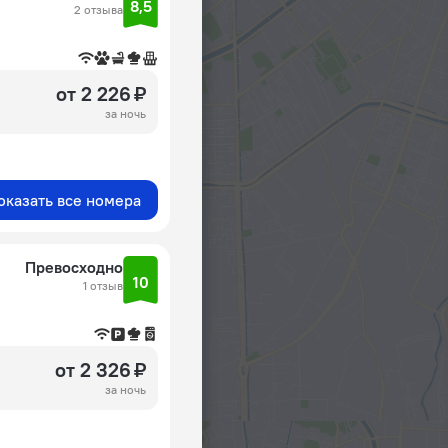
8,5
2 отзыва
от 2 226 ₽
за ночь
оказать все номера
Превосходно
10
1 отзыв
от 2 326 ₽
за ночь