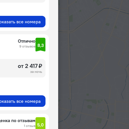
оказать все номера
Отлично
8,3
9 отзывов
от 2 417 ₽
за ночь
оказать все номера
енка по отзывам
5,0
1 отзыв