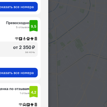
оказать все номера
Превосходно
9,5
5 отзывов
от 2 350 ₽
за ночь
оказать все номера
енка по отзывам
4,2
1 отзыв