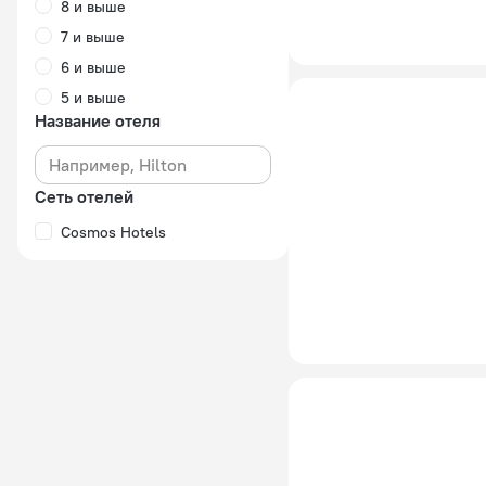
8 и выше
7 и выше
6 и выше
5 и выше
Название отеля
Сеть отелей
Cosmos Hotels