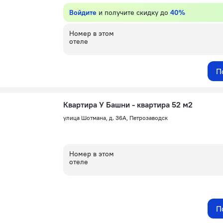
Войдите
и получите скидку до
40%
Номер в этом
отеле
П
Квартира У Башни - квартира 52 м2
улица Шотмана, д. 36А, Петрозаводск
Номер в этом
отеле
П