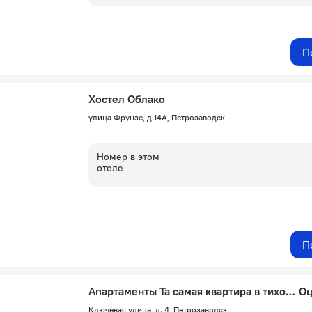
П
Хостел Облако
улица Фрунзе, д.14А, Петрозаводск
Номер в этом
отеле
П
Апартаменты Та самая квартира в тихом районе у бассейна
Оц
Ключевая улица, д. 4, Петрозаводск