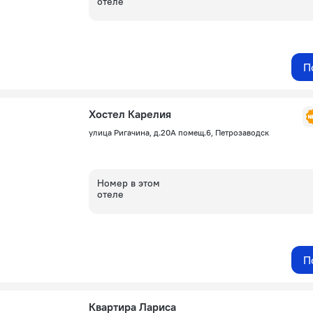
отеле
П
Хостел Карелия
улица Ригачина, д.20А помещ.6, Петрозаводск
Номер в этом
отеле
П
Квартира Лариса