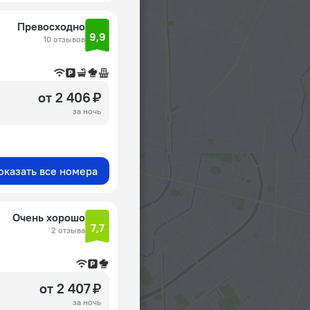
Превосходно
9,9
10 отзывов
от 2 406 ₽
за ночь
оказать все номера
Очень хорошо
7,7
2 отзыва
от 2 407 ₽
за ночь