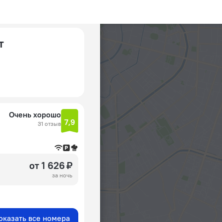
т
Очень хорошо
7,9
31 отзыв
от 1 626 ₽
за ночь
оказать все номера