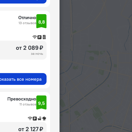
Отлично
8,8
13 отзывов
от 2 089 ₽
за ночь
оказать все номера
Превосходно
9,5
11 отзывов
от 2 127 ₽