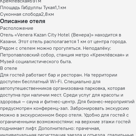
Кремлёвская
691 м
Площадь Габдуллы Тукая
1,1 км
Суконная слобода
2,8 км
Описание отеля
Расположение
Отель «Venera Kazan City Hotel (Венера)» находится в
Казани. Этот отель располагается 1 км от центра города.
Рядом с отелем можно прогуляться. Неподалёку:
Петропавловский собор, станция метро «Кремлёвская» и
Музей социалистического быта.
В отеле
Для гостей работают бар и ресторан. На территории
доступен бесплатный Wi-Fi. Специально для
автопутешественников организована парковка, которая
доступна при наличии мест. Среди услуг для красоты и
здоровья — сауна и фитнес-центр. Для бизнес-мероприятий
предусмотрен конференц-зал. Забронировать экскурсию
можно в экскурсионном бюро отеля. Удобно для гостей с
ограниченными возможностями: на верхние этажи гостей
поднимает лифт. Дополнительно: прачечная,
индивидуальная регистрация заезда и отъезда, гладильные