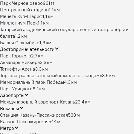
Парк Черное озеро
931 м
Центральный стадион
1,1 км
Мечеть Кул-Шариф
1,1 км
Миллениум Парк
1,1 км
Татарский академический государственный театр оперы и
балета
1,2 км
Башня Сююмбике
1,3 км
Достопримечательности
Парк Горького
2,7 км
Аквапарк Ривьера
3,3 км
Татнефть-Арена
3,3 км
Торгово-развлекательный комплекс «Тандем»
3,5 км
Мемориальный парк Победы
4,3 км
Парк Урицкого
6,1 км
Аэропорты
Международный аэропорт Казань
23,4 км
Вокзалы
Станция Казань-Пассажирская
533 м
Казань-Пассажирская
544 м
Метро