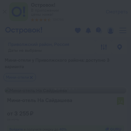
Мини-отели у Приволжского района — забронировать гостин
Островок!
В приложении
Смотреть
цены ниже!
134765
Приволжский район, Россия
Даты не выбраны
Мини-отели у Приволжского района
: доступно 3
варианта
Мини-отели
Мини-отель На Сайдашева
7,6
от 3 255 ₽
за ночь
Войдите
и получите скидку до
40%