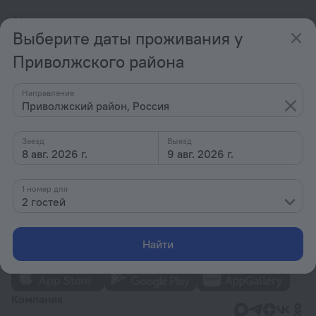
Часто задаваемые вопросы
Выберите даты проживания у
Приволжского района
Варианты отелей в Приволжском районе
Направление
По звёздам
Приволжский район, Россия
По типу
Заезд
Выезд
С удобствами
8 авг. 2026 г.
9 авг. 2026 г.
По ценам
1 номер для
Интересы
2 гостей
Найти
Компания