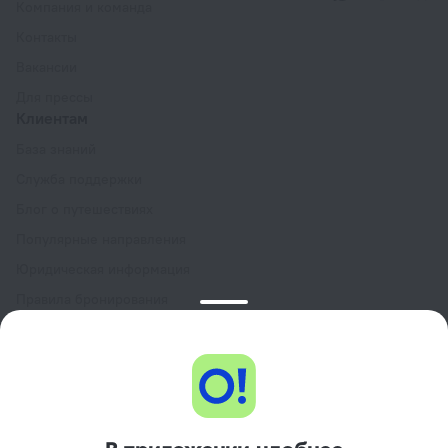
Компания и команда
Контакты
Вакансии
Для прессы
Клиентам
База знаний
Служба поддержки
Блог о путешествиях
Популярные направления
Юридическая информация
Правила бронирования
Пользовательское соглашение сервиса
Ostrovok.ru
Программа лояльности GURU
Подарочные сертификаты
Партнёрам