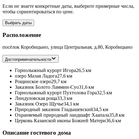
Если не знаете конкретные даты, выберите примерные числа,
чтобы сориентироваться по цене.
Выбрать даты
Расположение
посёлок Коробицыно, улица Центральная, д.80, Коробицыно
Достопримечательности
Горнолыжный курорт Игора
26,5 км
озеро Малая Ладога
27,6 км
Рощинское озеро
29,7 км
Заказник Болото Ламмин-Суо
31,6 км
Горнолыжный курорт Пухтолова Гора
32,5 км
Линдуловская роща
33,3 км
Заказник Озеро Щучье
34,1 км
Природный заказник Гладышевский
34,5 км
Охраняемый природный ландшафт Хаапала
35,8 км
Церковь Казанской иконы Божией Матери
36,6 км
Описание гостевого дома