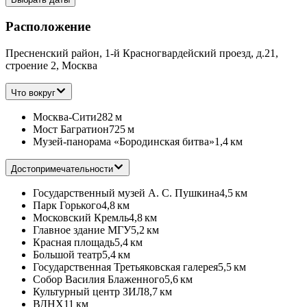
Расположение
Пресненский район, 1-й Красногвардейский проезд, д.21,
строение 2, Москва
Что вокруг
Москва-Сити
282 м
Мост Багратион
725 м
Музей-панорама «Бородинская битва»
1,4 км
Достопримечательности
Государственный музей А. С. Пушкина
4,5 км
Парк Горького
4,8 км
Московский Кремль
4,8 км
Главное здание МГУ
5,2 км
Красная площадь
5,4 км
Большой театр
5,4 км
Государственная Третьяковская галерея
5,5 км
Собор Василия Блаженного
5,6 км
Культурный центр ЗИЛ
8,7 км
ВДНХ
11 км