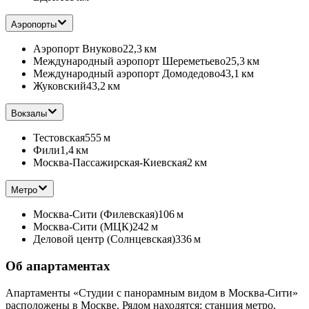
Аэропорты
Аэропорт Внуково
22,3 км
Международный аэропорт Шереметьево
25,3 км
Международный аэропорт Домодедово
43,1 км
Жуковский
43,2 км
Вокзалы
Тестовская
555 м
Фили
1,4 км
Москва-Пассажирская-Киевская
2 км
Метро
Москва-Сити (Филевская)
106 м
Москва-Сити (МЦК)
242 м
Деловой центр (Солнцевская)
336 м
Об апартаментах
Апартаменты «Студии с панорамным видом в Москва-Сити»
расположены в Москве. Рядом находятся: станция метро,