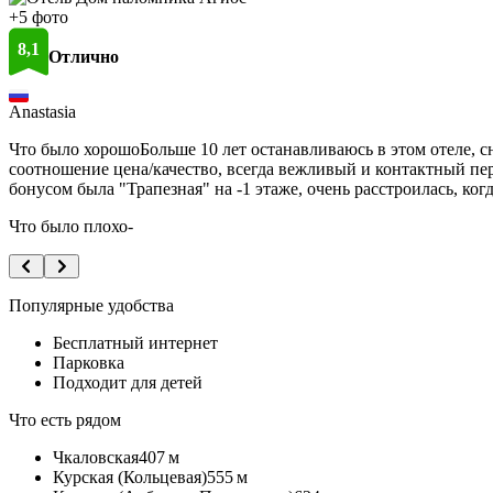
+5 фото
8,1
Отлично
773 отзыва
Anastasia
Что было хорошо
Больше 10 лет останавливаюсь в этом отеле, 
соотношение цена/качество, всегда вежливый и контактный пе
бонусом была "Трапезная" на -1 этаже, очень расстроилась, ког
Что было плохо
-
Популярные удобства
Бесплатный интернет
Парковка
Подходит для детей
Что есть рядом
Чкаловская
407 м
Курская (Кольцевая)
555 м