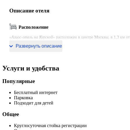
Описание отеля
Расположение
«Агиос-отель на Курской»
расположен в центре Москвы, в 1,3 км от
км. В пешей доступности от отеля есть множество кафе, баров и ре
Развернуть описание
Услуги и удобства
Популярные
Бесплатный интернет
Парковка
Подходит для детей
Общее
Круглосуточная стойка регистрации