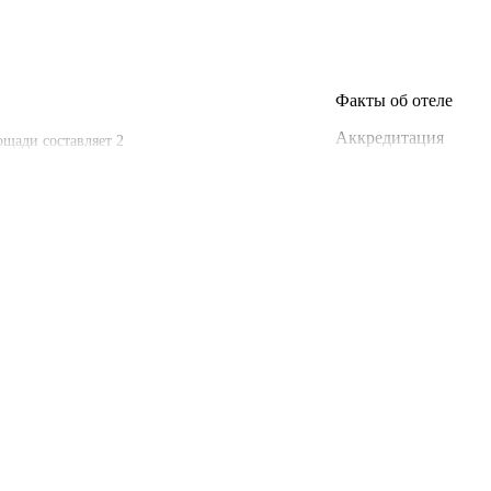
Факты об отеле
Аккредитация
ощади составляет 2
Объект прошёл
классификацию
Реестровая
запись:
С772025006074
Год постройки
2019 год
Тип розетки
Европейская
220 В / 50 Гц