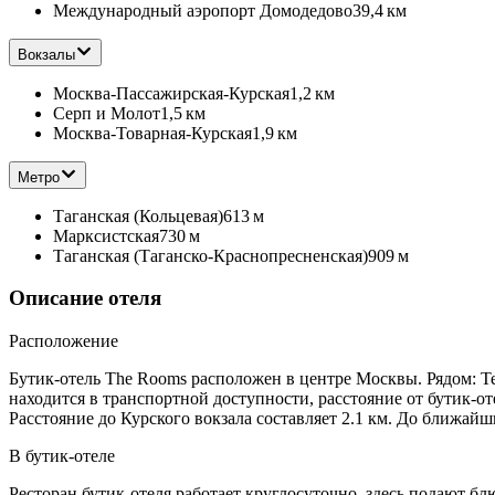
Международный аэропорт Домодедово
39,4 км
Вокзалы
Москва-Пассажирская-Курская
1,2 км
Серп и Mолот
1,5 км
Москва-Товарная-Курская
1,9 км
Метро
Таганская (Кольцевая)
613 м
Марксистская
730 м
Таганская (Таганско-Краснопресненская)
909 м
Описание отеля
Расположение
Бутик-отель The Rooms расположен в центре Москвы. Рядом: Т
находится в транспортной доступности, расстояние от бутик-о
Расстояние до Курского вокзала составляет 2.1 км. До ближай
В бутик-отеле
Ресторан бутик-отеля работает круглосуточно, здесь подают б