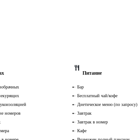
ах
Питание
вобрачных
Бар
некурящих
Бесплатный чай/кофе
вукоизоляцией
Диетическое меню (по запросу)
ие номеров
Завтрак
к
Завтрак в номер
омера
Кафе
 в номере
Возможен полный пансион