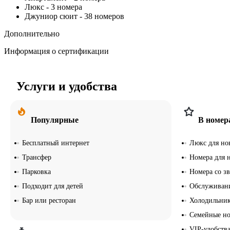
Люкс
-
3 номера
Джуниор сюит
-
38 номеров
Дополнительно
Информация о сертификации
Услуги и удобства
Популярные
В номер
Бесплатный интернет
Люкс для но
Трансфер
Номера для 
Парковка
Номера со з
Подходит для детей
Обслуживан
Бар или ресторан
Холодильни
Семейные н
VIP-удобства