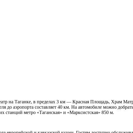
еатр на Таганке, в пределах 3 км — Красная Площадь, Храм Ма
теля до аэропорта составляет 40 км. На автомобиле можно добр
ших станций метро «Таганская» и «Марксистская» 850 м.
люда европейской и кавказской кухни. Гостям доступно обслужив