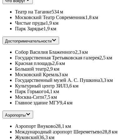
Что вокруг
Театр на Таганке
534 м
Московский Театр Современник
1,8 км
Чистые пруды
1,9 км
Парк Зарядье
1,9 км
Достопримечательности
Собор Василия Блаженного
2,3 км
Государственная Третьяковская галерея
2,5 км
Красная площадь
2,6 км
Большой театр
2,9 км
Московский Кремль
3 км
Государственный музей А. С. Пушкина
3,3 км
Культурный центр ЗИЛ
3,6 км
Парк Горького
4,1 км
Москва-Сити
7,5 км
Главное здание МГУ
9,4 км
Аэропорты
Аэропорт Внуково
28,1 км
Международный аэропорт Шереметьево
28,8 км
Жуковский
36,3 км