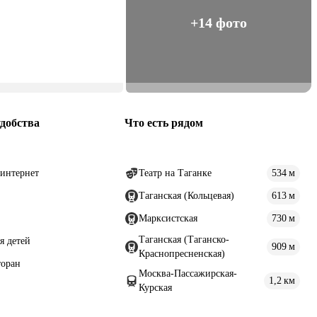
+14 фото
добства
Что есть рядом
интернет
Театр на Таганке
534 м
Таганская (Кольцевая)
613 м
Марксистская
730 м
Таганская (Таганско-
я детей
909 м
Краснопресненская)
торан
Москва-Пассажирская-
1,2 км
Курская