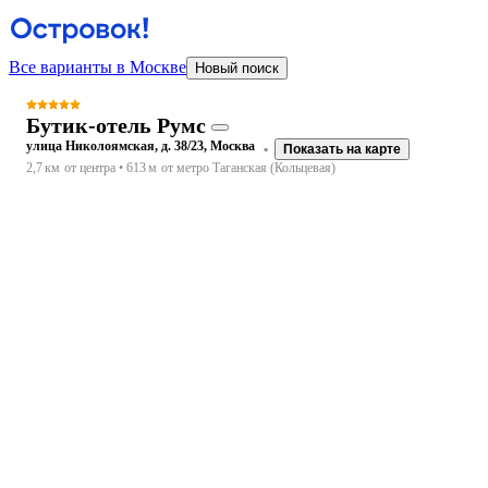
Все варианты в Москве
Новый поиск
Бутик-отель Румс
улица Николоямская, д. 38/23, Москва
Показать на карте
2,7 км
от центра
613 м
от метро Таганская (Кольцевая)