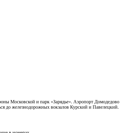
троны Московской и парк «Зарядье». Аэропорт Домодедово
аться до железнодорожных вокзалов Курский и Павелецкий.
ание в номерах.