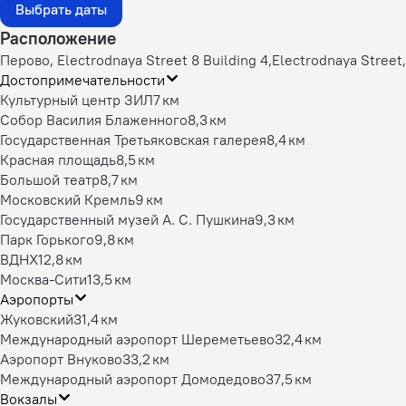
Выбрать даты
Расположение
Перово, Electrodnaya Street 8 Building 4,Electrodnaya Street
Достопримечательности
Культурный центр ЗИЛ
7 км
Собор Василия Блаженного
8,3 км
Государственная Третьяковская галерея
8,4 км
Красная площадь
8,5 км
Большой театр
8,7 км
Московский Кремль
9 км
Государственный музей А. С. Пушкина
9,3 км
Парк Горького
9,8 км
ВДНХ
12,8 км
Москва-Сити
13,5 км
Аэропорты
Жуковский
31,4 км
Международный аэропорт Шереметьево
32,4 км
Аэропорт Внуково
33,2 км
Международный аэропорт Домодедово
37,5 км
Вокзалы