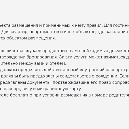
бъекта размещения и применимых к нему правил. Для гостин
 Для квартир, апартаментов и иных объектов, где заселени
тся объектом размещения.
в большинстве случаев предоставит вам необходимые докуме
дтверждении бронирования. За эти услуги может взиматься
ительно между вами и отелем.
е) должны предъявить действительный внутренний паспорт г
т) должны быть предъявлены свидетельства о рождении. Есл
предъявлены документы, подтверждавшие его право сопрово
 паспорт, визу и миграционную карту.
отеле бесплатно при условии размещения в номере родител