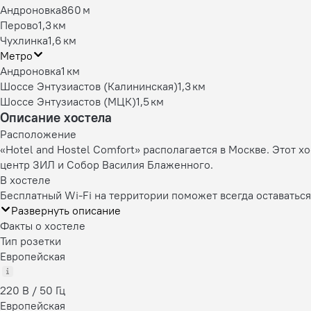
Андроновка
860 м
Перово
1,3 км
Чухлинка
1,6 км
Метро
Андроновка
1 км
Шоссе Энтузиастов (Калининская)
1,3 км
Шоссе Энтузиастов (МЦК)
1,5 км
Описание хостела
Расположение
«Hotel and Hostel Comfort» располагается в Москве. Этот х
центр ЗИЛ и Собор Василия Блаженного.
В хостеле
Бесплатный Wi-Fi на территории поможет всегда оставаться
Развернуть описание
Факты о хостеле
Тип розетки
Европейская
220 В / 50 Гц
Европейская