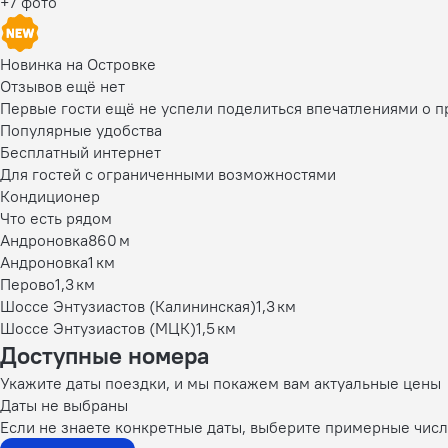
+7 фото
Новинка на Островке
Отзывов ещё нет
Первые гости ещё не успели поделиться впечатлениями о 
Популярные удобства
Бесплатный интернет
Для гостей с ограниченными возможностями
Кондиционер
Что есть рядом
Андроновка
860 м
Андроновка
1 км
Перово
1,3 км
Шоссе Энтузиастов (Калининская)
1,3 км
Шоссе Энтузиастов (МЦК)
1,5 км
Доступные номера
Укажите даты поездки, и мы покажем вам актуальные цены
Даты не выбраны
Если не знаете конкретные даты, выберите примерные числа