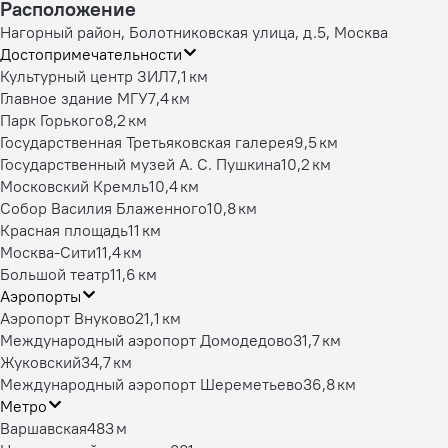
Расположение
Нагорный район, Болотниковская улица, д.5, Москва
Достопримечательности
Культурный центр ЗИЛ
7,1 км
Главное здание МГУ
7,4 км
Парк Горького
8,2 км
Государственная Третьяковская галерея
9,5 км
Государственный музей А. С. Пушкина
10,2 км
Московский Кремль
10,4 км
Собор Василия Блаженного
10,8 км
Красная площадь
11 км
Москва-Сити
11,4 км
Большой театр
11,6 км
Аэропорты
Аэропорт Внуково
21,1 км
Международный аэропорт Домодедово
31,7 км
Жуковский
34,7 км
Международный аэропорт Шереметьево
36,8 км
Метро
Варшавская
483 м