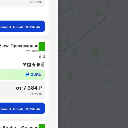
за ночь
оказать все номера
View
Превосходно
6 отзывов
9,8
от 7 384 ₽
за ночь
оказать все номера
Квартира Moscow Deluxe Apartments Comfy Studio in Koptevo
Отлично