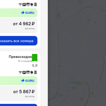
от 4 962 ₽
за ночь
оказать все номера
Превосходно
13 отзывов
9,8
от 5 867 ₽
за ночь