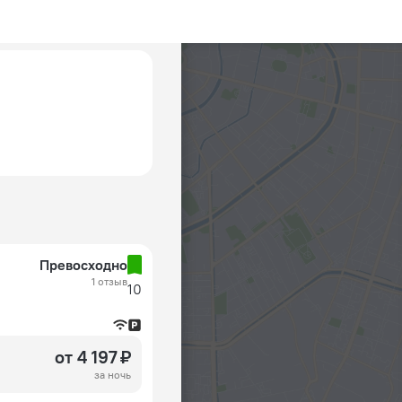
Превосходно
1 отзыв
10
от 4 197 ₽
за ночь