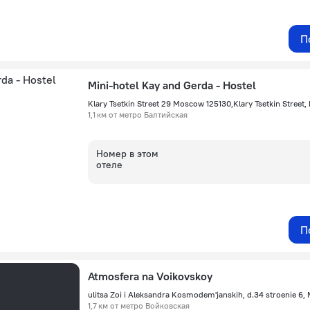
П
Mini-hotel Kay and Gerda - Hostel
Klary Tsetkin Street 29 Moscow 125130,Klary Tsetkin Street
1,1 км от метро Балтийская
Номер в этом
отеле
П
Atmosfera na Voikovskoy
ulitsa Zoi i Aleksandra Kosmodem'janskih, d.34 stroenie 6,
1,7 км от метро Войковская