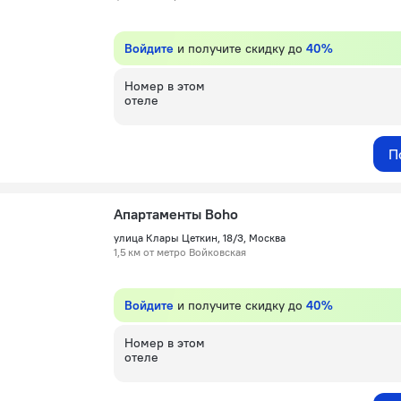
Войдите
и получите скидку до
40%
Номер в этом
отеле
П
Апартаменты Boho
улица Клары Цеткин, 18/3, Москва
1,5 км от метро Войковская
Войдите
и получите скидку до
40%
Номер в этом
отеле