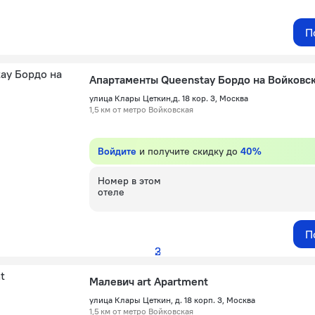
П
Апартаменты Queenstay Бордо на Войковс
улица Клары Цеткин,д. 18 кор. 3, Москва
1,5 км от метро Войковская
Войдите
и получите скидку до
40%
Номер в этом
отеле
П
2
3
Малевич art Apartment
улица Клары Цеткин, д. 18 корп. 3, Москва
1,5 км от метро Войковская