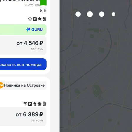
3 отзыва
8,6
от 4 546 ₽
за ночь
оказать все номера
Новинка на Островке
от 6 389 ₽
за ночь