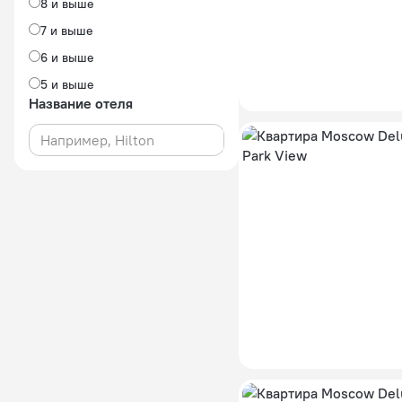
8 и выше
7 и выше
6 и выше
5 и выше
Название отеля