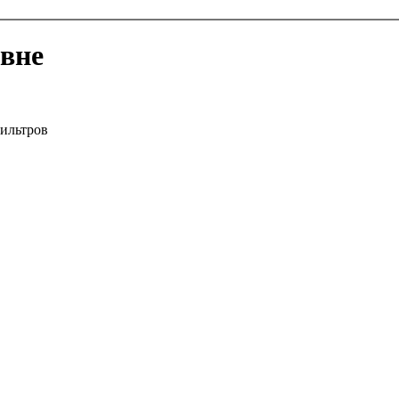
авне
ильтров