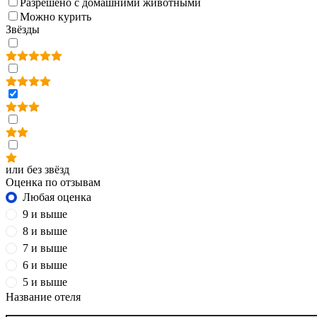
Разрешено с домашними животными
Можно курить
Звёзды
или без звёзд
Оценка по отзывам
Любая оценка
9 и выше
8 и выше
7 и выше
6 и выше
5 и выше
Название отеля