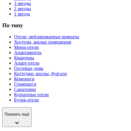
3 звезды
2 звезды
1 звезда
По типу
Отели, меблированные комнаты
Хостелы, жилые помещения
Мини-отели
Апартаменты
Квартиры
Апарт-отели
Гостевые дома
Коттеджи, виллы, бунгало
Кемпинги
Глэмпинги
Санатории
Курортные отели
Бутик-отели
Показать ещё