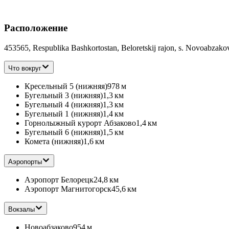
Расположение
453565, Respublika Bashkortostan, Beloretskij rajon, s. Novoabzak
Что вокруг
Кресельный 5 (нижняя)
978 м
Бугельный 3 (нижняя)
1,3 км
Бугельный 4 (нижняя)
1,3 км
Бугельный 1 (нижняя)
1,4 км
Горнолыжный курорт Абзаково
1,4 км
Бугельный 6 (нижняя)
1,5 км
Комета (нижняя)
1,6 км
Аэропорты
Аэропорт Белорецк
24,8 км
Аэропорт Магнитогорск
45,6 км
Вокзалы
Новоабзаково
954 м