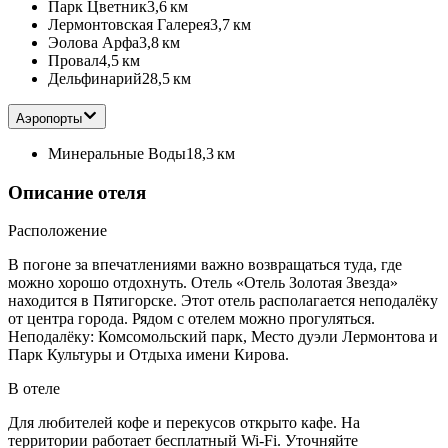
Парк Цветник
3,6 км
Лермонтовская Галерея
3,7 км
Эолова Арфа
3,8 км
Провал
4,5 км
Дельфинарий
28,5 км
Аэропорты
Минеральные Воды
18,3 км
Описание отеля
Расположение
В погоне за впечатлениями важно возвращаться туда, где
можно хорошо отдохнуть. Отель «Отель Золотая Звезда»
находится в Пятигорске. Этот отель располагается неподалёку
от центра города. Рядом с отелем можно прогуляться.
Неподалёку: Комсомольский парк, Место дуэли Лермонтова и
Парк Культуры и Отдыха имени Кирова.
В отеле
Для любителей кофе и перекусов открыто кафе. На
территории работает бесплатный Wi-Fi. Уточняйте