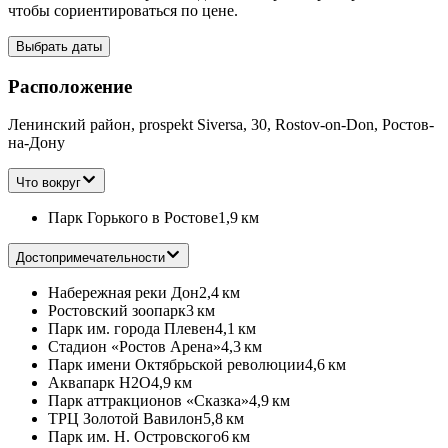
чтобы сориентироваться по цене.
Выбрать даты
Расположение
Ленинский район, prospekt Siversa, 30, Rostov-on-Don, Ростов-
на-Дону
Что вокруг
Парк Горького в Ростове
1,9 км
Достопримечательности
Набережная реки Дон
2,4 км
Ростовский зоопарк
3 км
Парк им. города Плевен
4,1 км
Стадион «Ростов Арена»
4,3 км
Парк имени Октябрьской революции
4,6 км
Аквапарк H2О
4,9 км
Парк аттракционов «Сказка»
4,9 км
ТРЦ Золотой Вавилон
5,8 км
Парк им. Н. Островского
6 км