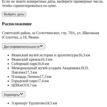
Если не знаете конкретные даты, выберите примерные числа,
чтобы сориентироваться по цене.
Выбрать даты
Расположение
Советский район, ш Солотчинское, стр. 70А, ул. Школьная
(Солотча), д 18, Рязань
Достопримечательности
Рязанский музей истории и архитектуры
16,3 км
Рязанский кремль
16,3 км
Соборный парк
16,6 км
Мемориальный музей-усадьба Академика И.П.
Павлова
17,3 км
Площадь Ленина
17,3 км
Городской парк
17,4 км
ЦПКиО
19,7 км
Аэропорты
Аэропорт Турлатово
24,5 км