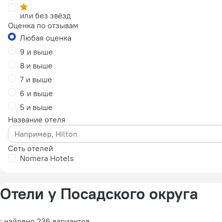
или без звёзд
Оценка по отзывам
Любая оценка
9 и выше
8 и выше
7 и выше
6 и выше
5 и выше
Название отеля
Сеть отелей
Nomera Hotels
Отели у Посадского округа
: найдено 236 вариантов