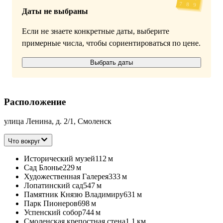
Даты не выбраны
Если не знаете конкретные даты, выберите
примерные числа, чтобы сориентироваться по цене.
Выбрать даты
Расположение
улица Ленина, д. 2/1, Смоленск
Что вокруг
Исторический музей
112 м
Сад Блонье
229 м
Художественная Галерея
333 м
Лопатинский сад
547 м
Памятник Князю Владимиру
631 м
Парк Пионеров
698 м
Успенский собор
744 м
Смоленская крепостная стена
1,1 км