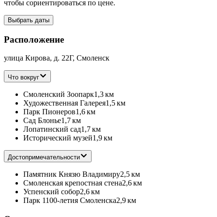
чтобы сориентироваться по цене.
Выбрать даты
Расположение
улица Кирова, д. 22Г, Смоленск
Что вокруг
Смоленский Зоопарк
1,3 км
Художественная Галерея
1,5 км
Парк Пионеров
1,6 км
Сад Блонье
1,7 км
Лопатинский сад
1,7 км
Исторический музей
1,9 км
Достопримечательности
Памятник Князю Владимиру
2,5 км
Смоленская крепостная стена
2,6 км
Успенский собор
2,6 км
Парк 1100-летия Смоленска
2,9 км