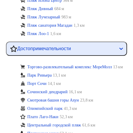
Пляж Илона Центр
564 м
Пляж Дивный
684 м
Пляж Лучезарный
983 м
Пляж санатория Магадан
1,3 км
Пляж Лоо-1
1,6 км
Достопримечательности
Торгово-развлекательный комплекс МореМолл
13 км
Парк Ривьера
13,1 км
Порт Сочи
14,1 км
Сочинский дендрарий
16,1 км
Смотровая башня горы Ахун
23,8 км
Олимпийский парк
41,3 км
Плато Лаго-Наки
52,3 км
Центральный городской пляж
61,6 км