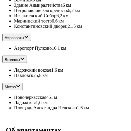
Здание Адмиралтейства
6 км
Петропавловская крепость
6,2 км
Исаакиевский Собор
6,2 км
Мариинский театр
6,6 км
Константиновский дворец
21,5 км
Аэропорты
Аэропорт Пулково
16,1 км
Вокзалы
Ладожский вокзал
1,6 км
Павловск
25,8 км
Метро
Новочеркасская
451 м
Ладожская
1,6 км
Площадь Александра Невского
1,6 км
Об апартаментах